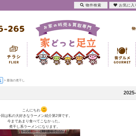
物件検索
お気に入
物
覧
>
最強の煮干し
2025-
こんにちわ
今回は私の大好きなラーメン紹介第2弾です。
今まであまり食べてこなかった。
煮干し系ラーメンになります。