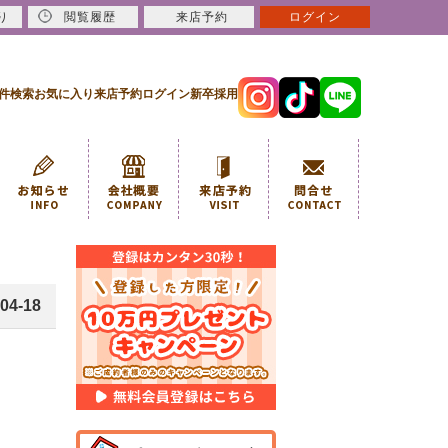
り
閲覧履歴
来店予約
ログイン
件検索
お気に入り
来店予約
ログイン
新卒採用
04-18