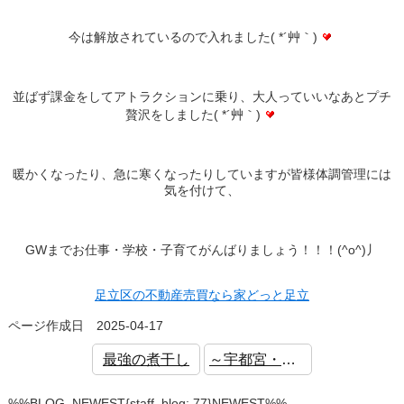
今は解放されているので入れました( *´艸｀)
並ばず課金をしてアトラクションに乗り、大人っていいなあとプチ
贅沢をしました( *´艸｀)
暖かくなったり、急に寒くなったりしていますが皆様体調管理には
気を付けて、
GWまでお仕事・学校・子育てがんばりましょう！！！(^o^)丿
足立区の不動産売買なら家どっと足立
ページ作成日 2025-04-17
最強の煮干し
～宇都宮・地域の歴史を感じる2日目 (∩´∀｀)∩～
%%BLOG_NEWEST{staff_blog:,77}NEWEST%%