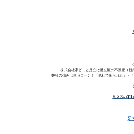
株式会社家どっと足立は足立区の不動産（新
弊社の強みは住宅ローン！「他社で断られた」・「
足立区の不動
足