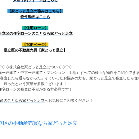
【家どっと足立の強みはこちら】
物件動画はこちら
【住宅ローン】
足立区の住宅ローンのことなら家どっと足立
【TOPページ】
足立区の不動産売買【家どっと足立】
◇◇◇株式会社家どっと足立について◇◇◇
築一戸建て・中古一戸建て・マンション・土地）すべての様々な物件をご紹介でき
審査したら通らなかった」そういったお悩みの方も、家どっと足立で審査したら住
通ったという実績が多数ございます！
住宅ローンの審査に不安がある方必見です！
産のことなら家どっと足立
へお気軽にご相談ください！
立区の不動産売買なら家どっと足立