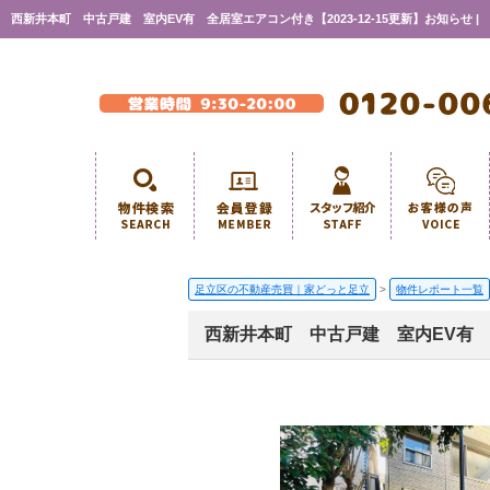
西新井本町 中古戸建 室内EV有 全居室エアコン付き【2023-12-15更新】お知らせ |
足立区の不動産売買｜家どっと足立
>
物件レポート一覧
西新井本町 中古戸建 室内EV有