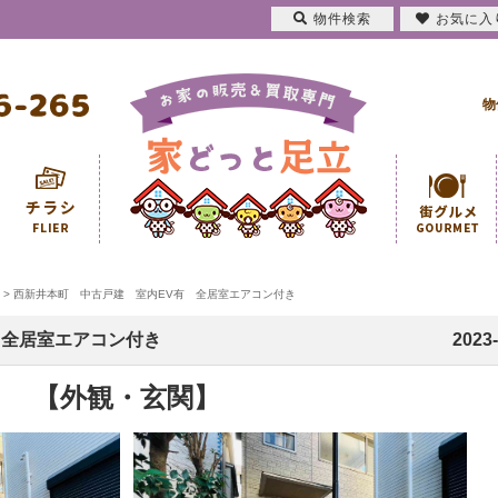
物件検索
お気に入
物
>
西新井本町 中古戸建 室内EV有 全居室エアコン付き
 全居室エアコン付き
2023-
【外観・玄関】