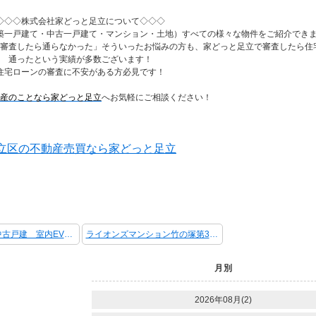
◇◇◇株式会社家どっと足立について◇◇◇
築一戸建て・中古一戸建て・マンション・土地）すべての様々な物件をご紹介でき
審査したら通らなかった」そういったお悩みの方も、家どっと足立で審査したら住
通ったという実績が多数ございます！
住宅ローンの審査に不安がある方必見です！
産のことなら家どっと足立
へお気軽にご相談ください！
立区の不動産売買なら家どっと足立
西新井本町 中古戸建 室内EV有 全居室エアコン付き
ライオンズマンション竹の塚第3 中古マンション 南西角部屋 ルーフバルコニー
月別
2026年08月(2)