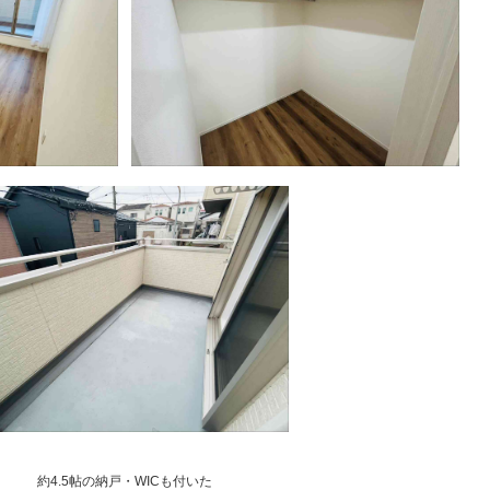
約4.5帖の納戸・WICも付いた