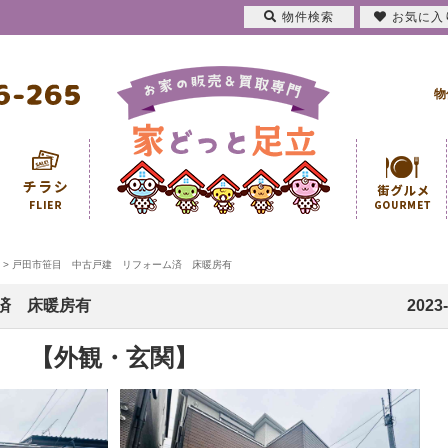
物件検索
お気に入
物
>
戸田市笹目 中古戸建 リフォーム済 床暖房有
済 床暖房有
2023-
【外観・玄関】