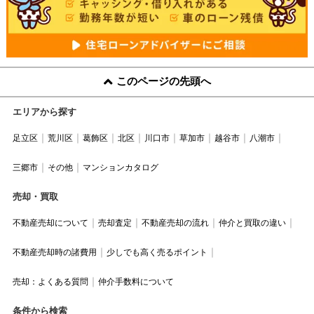
このページの先頭へ
エリアから探す
足立区
荒川区
葛飾区
北区
川口市
草加市
越谷市
八潮市
三郷市
その他
マンションカタログ
売却・買取
不動産売却について
売却査定
不動産売却の流れ
仲介と買取の違い
不動産売却時の諸費用
少しでも高く売るポイント
売却：よくある質問
仲介手数料について
条件から検索