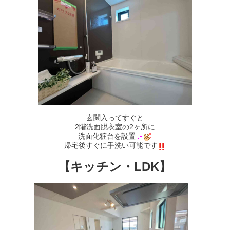
玄関入ってすぐと
2階洗面脱衣室の2ヶ所に
洗面化粧台を設置
帰宅後すぐに手洗い可能です
【キッチン・LDK】