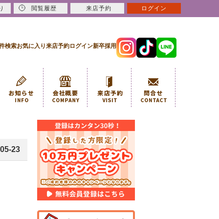
り
閲覧履歴
来店予約
ログイン
件検索
お気に入り
来店予約
ログイン
新卒採用
05-23