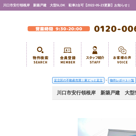
川口市安行領根岸 新築戸建 大型5LDK 駐車2台可【2022-05-23更新】お知らせ |
足立区の不動産売買｜家どっと足立
>
物件レポート一覧
川口市安行領根岸 新築戸建 大型5