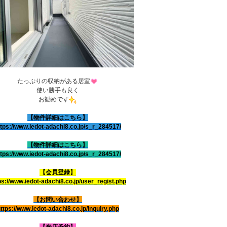
たっぷりの収納がある居室
使い勝手も良く
お勧めです
【物件詳細はこちら】
ttps://www.iedot-adachi8.co.jp/s_r_284517/
【物件詳細はこちら】
ttps://www.iedot-adachi8.co.jp/s_r_284517/
【会員登録】
ps://www.iedot-adachi8.co.jp/user_regist.php
【お問い合わせ】
ttps://www.iedot-adachi8.co.jp/inquiry.php