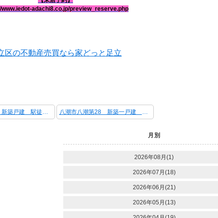
【来店予約】
//www.iedot-adachi8.co.jp/preview_reserve.php
立区の不動産売買なら家どっと足立
足立区西加平 新築戸建 駅徒歩10分 区画整理事業地内
八潮市八潮第28 新築一戸建 最終1棟
月別
2026年08月(1)
2026年07月(18)
2026年06月(21)
2026年05月(13)
2026年04月(19)