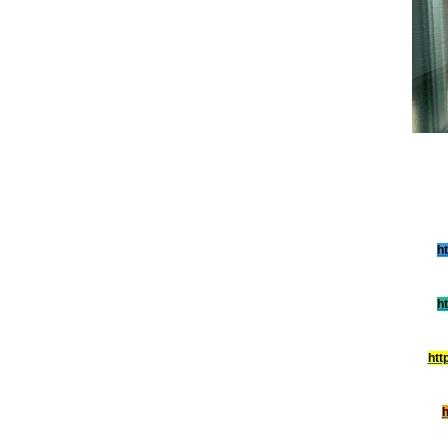
h
h
htt
h