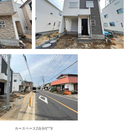
カースペース2台分!(^^)!