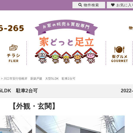
物件検索
お気に入
物
>
川口市安行領根岸 新築戸建 大型5LDK 駐車2台可
LDK 駐車2台可
2022-
【外観・玄関】