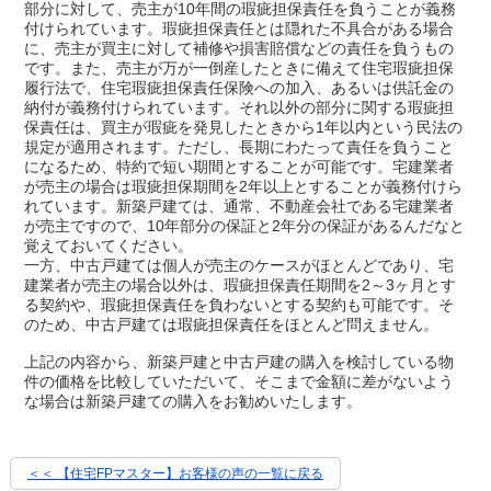
部分に対して、売主が10年間の瑕疵担保責任を負うことが義務
付けられています。瑕疵担保責任とは隠れた不具合がある場合
に、売主が買主に対して補修や損害賠償などの責任を負うもの
です。また、売主が万が一倒産したときに備えて住宅瑕疵担保
履行法で、住宅瑕疵担保責任保険への加入、あるいは供託金の
納付が義務付けられています。それ以外の部分に関する瑕疵担
保責任は、買主が瑕疵を発見したときから1年以内という民法の
規定が適用されます。ただし、長期にわたって責任を負うこと
になるため、特約で短い期間とすることが可能です。宅建業者
が売主の場合は瑕疵担保期間を2年以上とすることが義務付けら
れています。新築戸建ては、通常、不動産会社である宅建業者
が売主ですので、10年部分の保証と2年分の保証があるんだなと
覚えておいてください。
一方、中古戸建ては個人が売主のケースがほとんどであり、宅
建業者が売主の場合以外は、瑕疵担保責任期間を2～3ヶ月とす
る契約や、瑕疵担保責任を負わないとする契約も可能です。そ
のため、中古戸建ては瑕疵担保責任をほとんど問えません。
上記の内容から、新築戸建と中古戸建の購入を検討している物
件の価格を比較していただいて、そこまで金額に差がないよう
な場合は新築戸建ての購入をお勧めいたします。
＜＜ 【住宅FPマスター】お客様の声の一覧に戻る