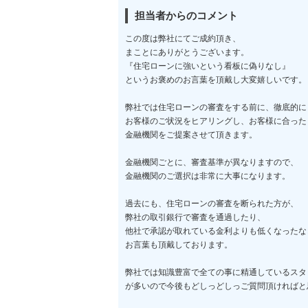
担当者からのコメント
この度は弊社にてご成約頂き、
まことにありがとうございます。
『住宅ローンに強いという看板に偽りなし』
というお褒めのお言葉を頂戴し大変嬉しいです。
弊社では住宅ローンの審査をする前に、徹底的に
お客様のご状況をヒアリングし、お客様に合った
金融機関をご提案させて頂きます。
金融機関ごとに、審査基準が異なりますので、
金融機関のご選択は非常に大事になります。
過去にも、住宅ローンの審査を断られた方が、
弊社の取引銀行で審査を通過したり、
他社で承認が取れている金利よりも低くなったな
お言葉も頂戴しております。
弊社では知識豊富で全ての事に精通しているスタ
が多いので今後もどしっどしっご質問頂ければと