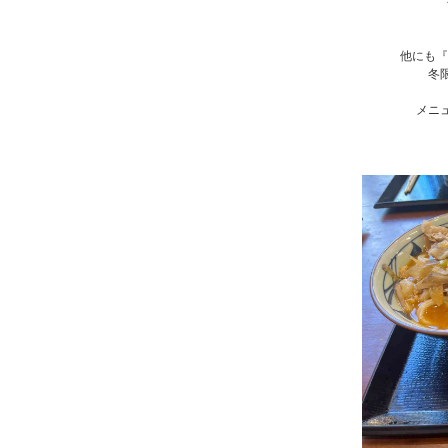
他にも『
冬
メニ