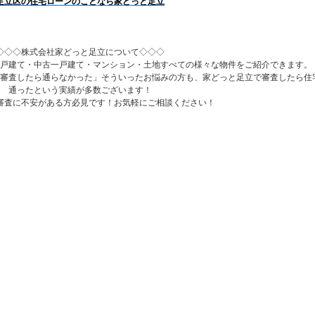
足立区の住宅ローンのことなら家どっと足立
◇◇◇株式会社家どっと足立について◇◇◇
戸建て・中古一戸建て・マンション・土地すべての様々な物件をご紹介できます。
審査したら通らなかった」そういったお悩みの方も、家どっと足立で審査したら住
通ったという実績が多数ございます！
審査に不安がある方必見です！お気軽にご相談ください！