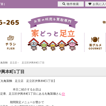
物件検索
お気に入
 |
物
丸亀製麵 足立店～ 足立区伊興本町1丁目
興本町1丁目
【丸亀製麵 足立店 足立区伊興本町1丁目】
本日ご紹介するお店は
定番、足立区伊興本町1丁目にある丸亀製麺さん
期間限定メニューが豊かで