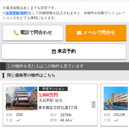
※返済金額はあくまでも目安です。
※
会員登録(無料)
をして詳細情報を記入されますと、全物件が自動でシミュレー
ションされとても便利になります。
電話で問合わせ
メールで問合せ
来店予約
この物件を見た人はこの物件も見ています
同じ価格帯の物件はこちら
中古マンション
1,900万円
五反野駅 徒歩5分
東京都足立区弘道1丁目
2DK
2SLDK
間取
築年
1979年
間取
土地
-㎡
建物
44.44㎡
土地
-㎡