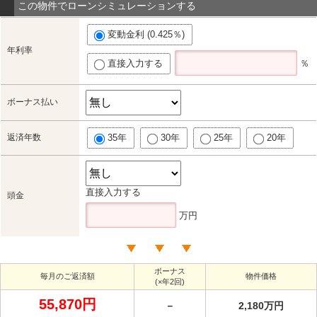
この物件でローンシミュレーションする
変動金利 (0.425％)
年利率
直接入力する
％
ボーナス払い
返済年数
35年
30年
25年
20年
直接入力する
頭金
万円
ボーナス
毎月のご返済額
物件価格
(×年2回)
55,870円
－
2,180万円