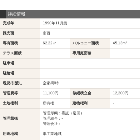
詳細情報
完成年
1990年11月築
採光面
南西
専有面積
62.22㎡
バルコニー面積
45.13m²
-
-
テラス面積
専用庭面積
-
駐車場
-
駐輪場
現況/引渡し
空家/即時
管理費等
11,100円
修繕積立金
12,200円
土地権利
所有権
建物権利
-
管理形態：委託（巡回）
管理態様
管理組合：-
管理会社：-
用途地域
準工業地域