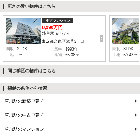
広さの近い物件はこちら
中古マンション
8,990万円
浅草駅 徒歩7分
東京都台東区浅草3丁目
2LDK
3LDK
間取
築年
1993年
間取
土地
-㎡
建物
65.38㎡
土地
59.43㎡
同じ学区の物件はこちら
類似の条件から検索
草加駅の新築戸建て
草加駅の中古戸建て
草加駅のマンション