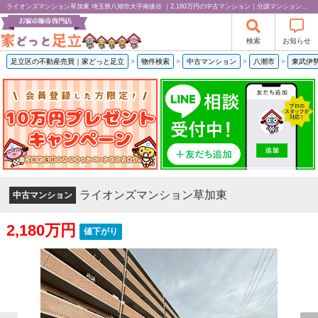
ライオンズマンション草加東 埼玉県八潮市大字南後谷 ｜2,180万円の中古マンション｜分譲マンション情報｜株式会社家どっと足立
検索
お知らせ
足立区の不動産売買｜家どっと足立
>
物件検索
>
中古マンション
>
八潮市
>
東武伊
ライオンズマンション草加東
中古マンション
2,180万円
値下がり