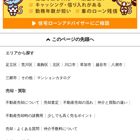
このページの先頭へ
エリアから探す
足立区
荒川区
葛飾区
北区
川口市
草加市
越谷市
八潮市
三郷市
その他
マンションカタログ
売却・買取
不動産売却について
売却査定
不動産売却の流れ
仲介と買取の違い
不動産売却時の諸費用
少しでも高く売るポイント
売却：よくある質問
仲介手数料について