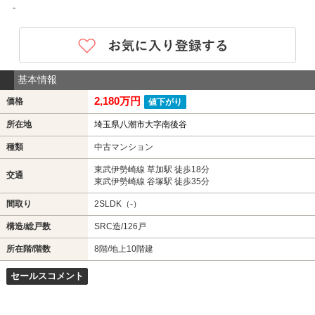
-
基本情報
2,180万円
価格
値下がり
所在地
埼玉県八潮市大字南後谷
種類
中古マンション
東武伊勢崎線 草加駅 徒歩18分
交通
東武伊勢崎線 谷塚駅 徒歩35分
間取り
2SLDK（-）
構造/総戸数
SRC造/126戸
所在階/階数
8階/地上10階建
セールスコメント