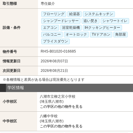
取引態様
専任媒介
フローリング
給湯器
システムキッチン
シャンプードレッサー
追い焚き
シャワートイレ
設備・条件
エアコン
浴室乾燥機
IHクッキングヒーター
バルコニー
オートロック
TVドアホン
角部屋
プライスダウン
RHS-B01020-016685
物件番号
情報更新日
2026年08月07日
次回更新日
2026年08月21日
※各種情報と差異がある場合は現況優先となります
学区情報
八潮市立柳之宮小学校
小学校区
(埼玉県八潮市)
この学区の他の物件を見る
八幡中学校
中学校区
(埼玉県八潮市)
この学区の他の物件を見る