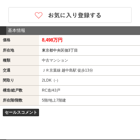
基本情報
8,498万円
価格
所在地
東京都中央区佃3丁目
種類
中古マンション
交通
ＪＲ京葉線 越中島駅 徒歩13分
間取り
2LDK（-）
構造/総戸数
RC造/43戸
所在階/階数
5階/地上7階建
セールスコメント