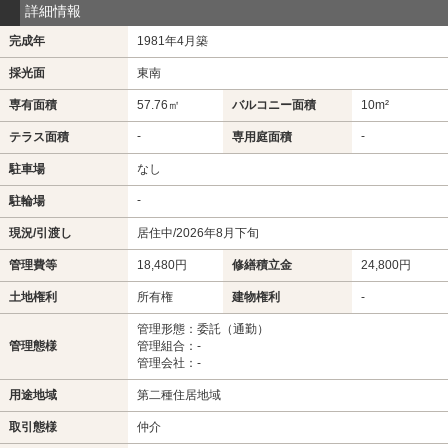
詳細情報
完成年
1981年4月築
採光面
東南
専有面積
57.76㎡
バルコニー面積
10m²
-
-
テラス面積
専用庭面積
駐車場
なし
-
駐輪場
現況/引渡し
居住中/2026年8月下旬
管理費等
18,480円
修繕積立金
24,800円
土地権利
所有権
建物権利
-
管理形態：委託（通勤）
管理態様
管理組合：-
管理会社：-
用途地域
第二種住居地域
取引態様
仲介