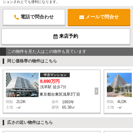
ションされとても便利になります。
電話で問合わせ
メールで問合せ
来店予約
この物件を見た人はこの物件も見ています
同じ価格帯の物件はこちら
中古マンション
8,690万円
浅草駅 徒歩7分
東京都台東区浅草3丁目
2LDK
4LDK
間取
築年
1993年
間取
土地
-㎡
建物
65.38㎡
土地
-㎡
広さの近い物件はこちら