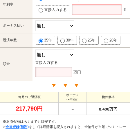
年利率
直接入力する
％
ボーナス払い
返済年数
35年
30年
25年
20年
直接入力する
頭金
万円
ボーナス
毎月のご返済額
物件価格
(×年2回)
217,790円
－
8,498万円
※返済金額はあくまでも目安です。
※
会員登録(無料)
をして詳細情報を記入されますと、全物件が自動でシミュレー