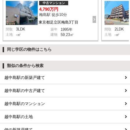
中古マンション
4,790万円
梅島駅 徒歩10分
東京都足立区梅島3丁目
3LDK
2LDK
間取
築年
1995年
間取
土地
-㎡
建物
59.23㎡
土地
-㎡
同じ学区の物件はこちら
類似の条件から検索
越中島駅の新築戸建て
越中島駅の中古戸建て
越中島駅のマンション
越中島駅の土地
佃の新築戸建て