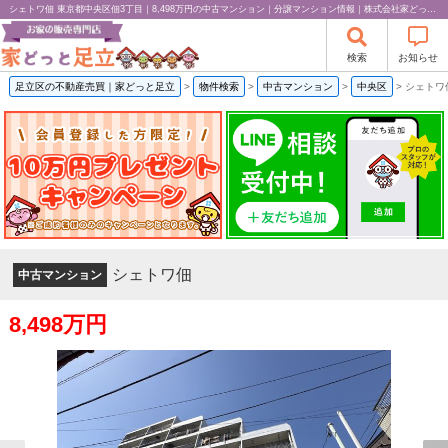
シェトワ佃 東京都中央区佃3丁目｜8,498万円の中古マンション｜分譲マンション情報｜株式会社家どっと足立
検索
お知らせ
足立区の不動産売買｜家どっと足立
>
物件検索
>
中古マンション
>
中央区
>
シェトワ
シェトワ佃
中古マンション
8,498万円