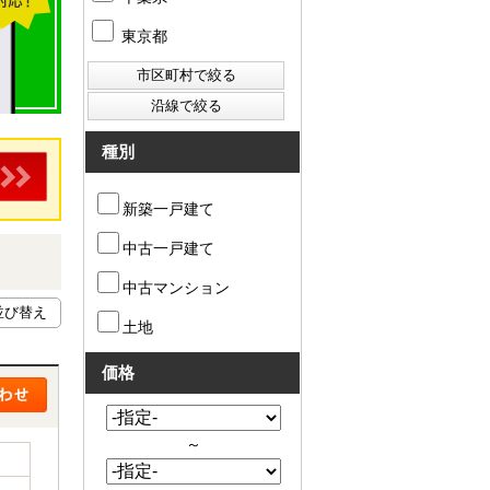
東京都
種別
新築一戸建て
中古一戸建て
中古マンション
土地
価格
～