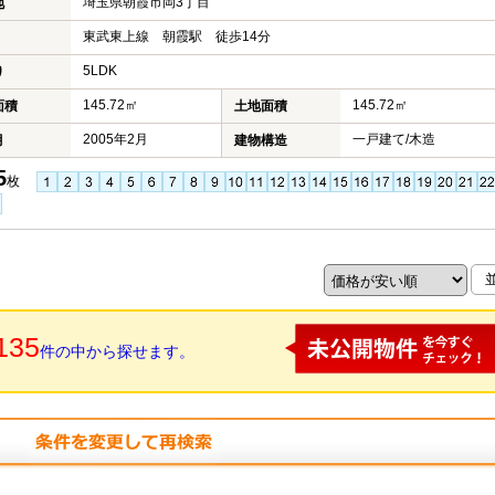
埼玉県朝霞市岡3丁目
地
東武東上線 朝霞駅 徒歩14分
5LDK
り
145.72㎡
145.72㎡
面積
土地面積
2005年2月
一戸建て/木造
月
建物構造
5
枚
135
件の中から探せます。