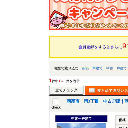
9
会員登録をするとさらに
種別で絞り込む
新築一戸建て
中古一戸建て
1
件中
1～1
件を表示
朝霞市 岡3丁目 中古戸建｜
check
中古一戸建て
価格