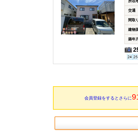
所在
交通
間取
建物
築年
2
9
会員登録をするとさらに