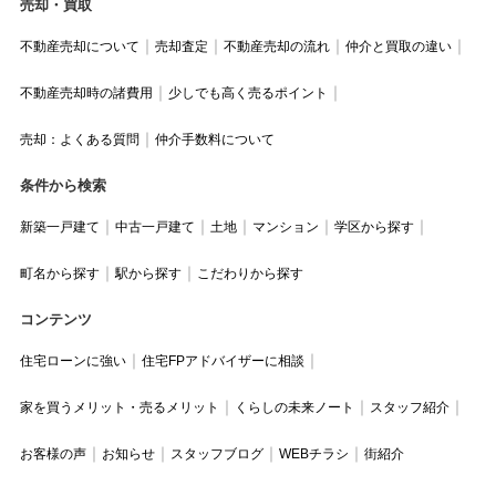
売却・買取
不動産売却について
売却査定
不動産売却の流れ
仲介と買取の違い
不動産売却時の諸費用
少しでも高く売るポイント
売却：よくある質問
仲介手数料について
条件から検索
新築一戸建て
中古一戸建て
土地
マンション
学区から探す
町名から探す
駅から探す
こだわりから探す
コンテンツ
住宅ローンに強い
住宅FPアドバイザーに相談
家を買うメリット・売るメリット
くらしの未来ノート
スタッフ紹介
お客様の声
お知らせ
スタッフブログ
WEBチラシ
街紹介