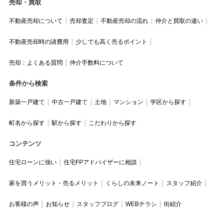
売却・買取
不動産売却について
売却査定
不動産売却の流れ
仲介と買取の違い
不動産売却時の諸費用
少しでも高く売るポイント
売却：よくある質問
仲介手数料について
条件から検索
新築一戸建て
中古一戸建て
土地
マンション
学区から探す
町名から探す
駅から探す
こだわりから探す
コンテンツ
住宅ローンに強い
住宅FPアドバイザーに相談
家を買うメリット・売るメリット
くらしの未来ノート
スタッフ紹介
お客様の声
お知らせ
スタッフブログ
WEBチラシ
街紹介