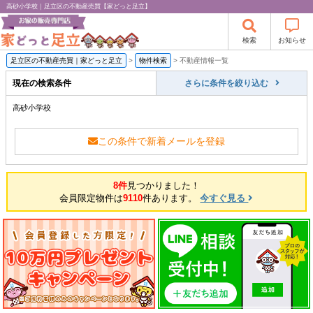
高砂小学校｜足立区の不動産売買【家どっと足立】
検索
お知らせ
足立区の不動産売買｜家どっと足立
>
物件検索
>
不動産情報一覧
現在の検索条件
さらに条件を絞り込む
高砂小学校
この条件で新着メールを登録
8件
見つかりました！
会員限定物件は
9110
件あります。
今すぐ見る