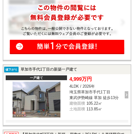
草加市手代1丁目の新築一戸建て
値下がり
一戸建て
4,999万円
4LDK / 2026年
埼玉県草加市手代1丁目
東武伊勢崎線 草加 徒歩13分
建物面積
105.22㎡
土地面積
113.85㎡