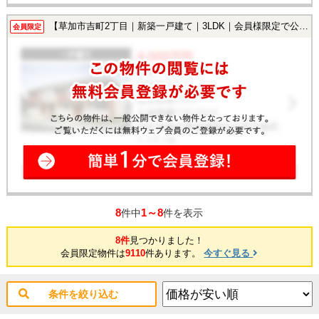
【草加市吉町2丁目｜新築一戸建て｜3LDK｜会員様限定で公開中！】
会員限定
8
1～8
件中
件を表示
8件
見つかりました！
会員限定物件は
9110
件あります。
今すぐ見る
条件を絞り込む