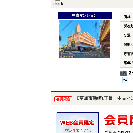
check
中古マンション
価格
所在
交通
間取
専有
築年
2
【草加市瀬崎1丁目｜中古マ
会員限定