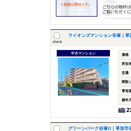
ライオンズマンション谷塚｜草
check
中古マンション
価格
所在
交通
間取
専有
築年
2
グリーンパーク谷塚II｜草加市