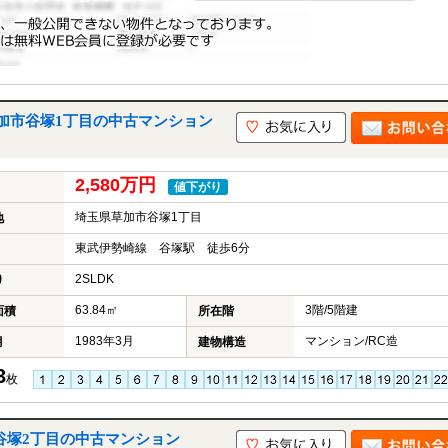
加市谷塚1丁目の中古マンション
2,580万円
値下がり
埼玉県草加市谷塚1丁目
地
東武伊勢崎線 谷塚駅 徒歩6分
2SLDK
り
63.84㎡
3階/5階建
面積
所在階
1983年3月
マンション/RC造
月
建物構造
3
枚
谷塚2丁目の中古マンション