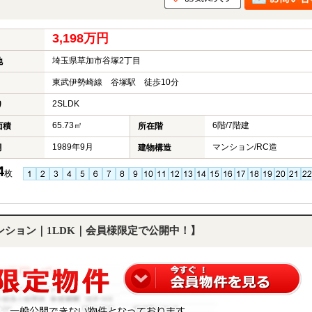
3,198万円
埼玉県草加市谷塚2丁目
地
東武伊勢崎線 谷塚駅 徒歩10分
2SLDK
り
65.73㎡
6階/7階建
面積
所在階
1989年9月
マンション/RC造
月
建物構造
4
枚
ンション｜1LDK｜会員様限定で公開中！】