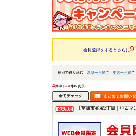
9
会員登録をするとさらに
種別で絞り込む
新築一戸建て
中古一戸建て
4
件中
1～4
件を表示
【草加市谷塚2丁目｜中古マ
会員限定