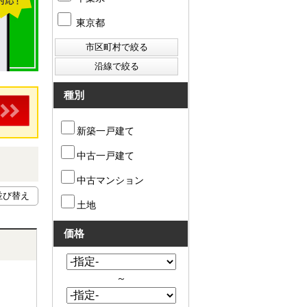
東京都
種別
新築一戸建て
中古一戸建て
中古マンション
土地
価格
～