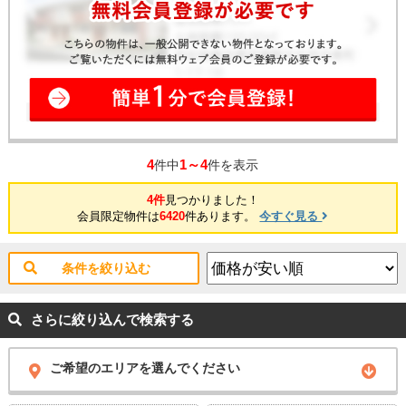
4
1～4
件中
件を表示
4件
見つかりました！
会員限定物件は
6420
件あります。
今すぐ見る
条件を絞り込む
さらに絞り込んで検索する
ご希望のエリアを選んでください