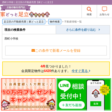
西町小学校｜足立区の不動産売買【家どっと足立】
検索
お知らせ
足立区の不動産売買｜家どっと足立
>
物件検索
>
不動産情報一覧
現在の検索条件
さらに条件を絞り込む
西町小学校
この条件で新着メールを登録
4件
見つかりました！
会員限定物件は
6420
件あります。
今すぐ見る