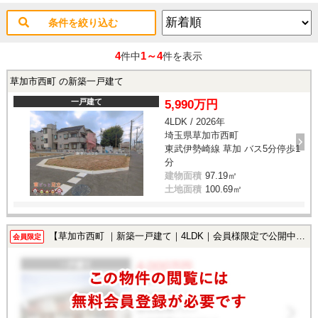
条件を絞り込む
4
1～4
件中
件を表示
草加市西町 の新築一戸建て
一戸建て
5,990万円
4LDK / 2026年
埼玉県草加市西町
東武伊勢崎線 草加 バス5分停歩1
分
建物面積
97.19㎡
土地面積
100.69㎡
【草加市西町 ｜新築一戸建て｜4LDK｜会員様限定で公開中！】
会員限定