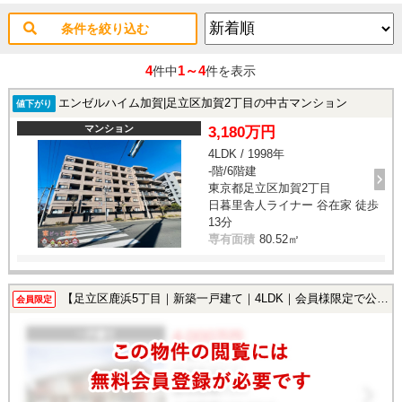
条件を絞り込む
4
1～4
件中
件を表示
エンゼルハイム加賀|足立区加賀2丁目の中古マンション
値下がり
マンション
3,180万円
4LDK / 1998年
-階/6階建
東京都足立区加賀2丁目
日暮里舎人ライナー 谷在家 徒歩
13分
専有面積
80.52㎡
【足立区鹿浜5丁目｜新築一戸建て｜4LDK｜会員様限定で公開中！】
会員限定