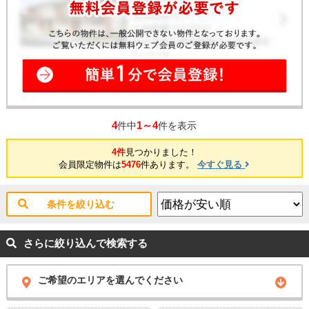
4
1～4
件中
件を表示
4件
見つかりました！
会員限定物件は
5476
件あります。
今すぐ見る
条件を絞り込む
さらに絞り込んで検索する
ご希望のエリアを選んでください