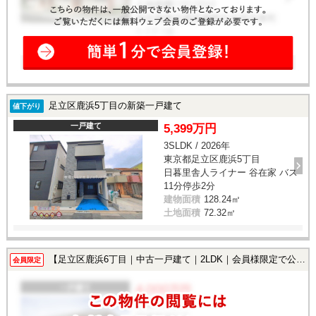
足立区鹿浜5丁目の新築一戸建て
値下がり
一戸建て
5,399万円
3SLDK / 2026年
東京都足立区鹿浜5丁目
日暮里舎人ライナー 谷在家 バス
11分停歩2分
建物面積
128.24㎡
土地面積
72.32㎡
【足立区鹿浜6丁目｜中古一戸建て｜2LDK｜会員様限定で公開中！】
会員限定