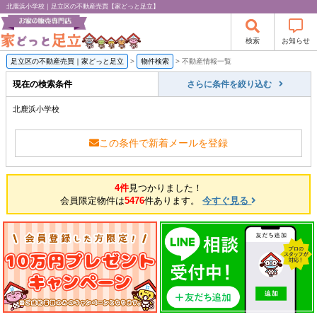
北鹿浜小学校｜足立区の不動産売買【家どっと足立】
検索
お知らせ
足立区の不動産売買｜家どっと足立
>
物件検索
>
不動産情報一覧
現在の検索条件
さらに条件を絞り込む
北鹿浜小学校
この条件で新着メールを登録
4件
見つかりました！
会員限定物件は
5476
件あります。
今すぐ見る