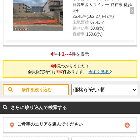
日暮里舎人ライナー 谷在家 徒歩
6分
26.45坪(162.2万円 /坪)
土地面積
87.43㎡
建ぺい率
50.0(%)
容積率
150.0(%)
4
1～4
件中
件を表示
4件
見つかりました！
会員限定物件は
757
件あります。
今すぐ見る
条件を絞り込む
さらに絞り込んで検索する
ご希望のエリアを選んでください