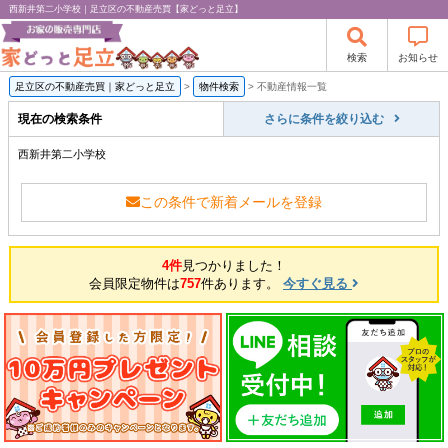
西新井第二小学校｜足立区の不動産売買【家どっと足立】
検索
お知らせ
足立区の不動産売買｜家どっと足立
>
物件検索
>
不動産情報一覧
現在の検索条件
さらに条件を絞り込む
西新井第二小学校
この条件で新着メールを登録
4件
見つかりました！
会員限定物件は
757
件あります。
今すぐ見る