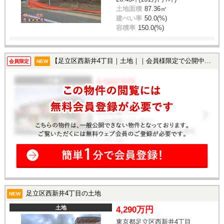
土地面積
87.36㎡
建ぺい率
50.0(%)
容積率
150.0(%)
【足立区西新井4丁目｜土地｜｜会員様限定で公開中！】
会員限定
NEW
足立区西新井4丁目の土地
NEW
土地
4,290万円
東京都足立区西新井4丁目