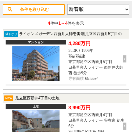
条件を絞り込む
4
1～4
件中
件を表示
ライオンズガーデン西新井大師壱番館|足立区西新井5丁目の中古マンション
値下がり
マンション
4,280万円
3LDK / 1996年
7階/7階建
東京都足立区西新井5丁目
日暮里舎人ライナー 西新井大師
西 徒歩9分
専有面積
65.55㎡
足立区西新井4丁目の土地
NEW
土地
3,990万円
東京都足立区西新井4丁目
日暮里舎人ライナー 谷在家 徒歩
6分
26.43坪(151万円 /坪)