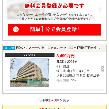
日神パレステージ東川口ヒルパーク|川口市戸塚4丁目の中古マンション
値下がり
マンション
3,499万円
3LDK / 2004年
-階/8階建
埼玉県川口市戸塚4丁目
ＪＲ武蔵野線 東川口 徒歩15分
専有面積
72㎡
3
1～3
件中
件を表示