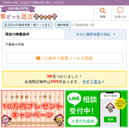
戸塚南小学校｜足立区の不動産売買【家どっと足立】
検索
お知らせ
足立区の不動産売買｜家どっと足立
>
物件検索
>
不動産情報一覧
現在の検索条件
さらに条件を絞り込む
戸塚南小学校
この条件で新着メールを登録
3件
見つかりました！
会員限定物件は
5476
件あります。
今すぐ見る