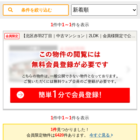
条件を絞り込む
1
1～1
件中
件を表示
【北区赤羽2丁目｜中古マンション｜2LDK｜会員様限定で公開中！】
会員限定
1
1～1
件中
件を表示
1件
見つかりました！
会員限定物件は
6420
件あります。
今すぐ見る