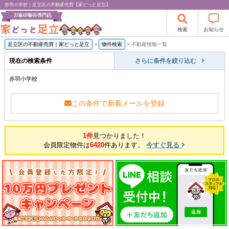
赤羽小学校｜足立区の不動産売買【家どっと足立】
検索
お知らせ
足立区の不動産売買｜家どっと足立
>
物件検索
>
不動産情報一覧
現在の検索条件
さらに条件を絞り込む
赤羽小学校
この条件で新着メールを登録
1件
見つかりました！
会員限定物件は
6420
件あります。
今すぐ見る