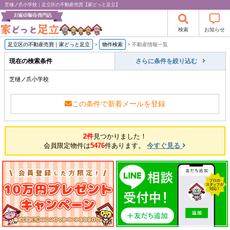
芝樋ノ爪小学校｜足立区の不動産売買【家どっと足立】
検索
お知らせ
足立区の不動産売買｜家どっと足立
>
物件検索
>
不動産情報一覧
現在の検索条件
さらに条件を絞り込む
芝樋ノ爪小学校
この条件で新着メールを登録
2件
見つかりました！
会員限定物件は
5476
件あります。
今すぐ見る