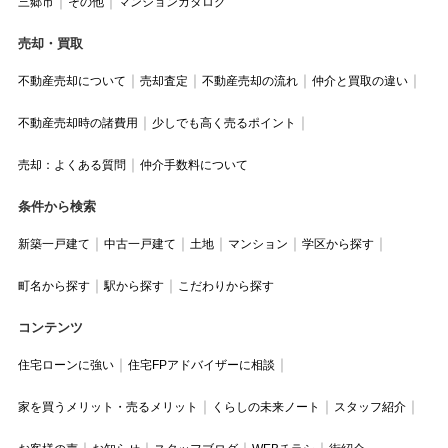
三郷市
その他
マンションカタログ
売却・買取
不動産売却について
売却査定
不動産売却の流れ
仲介と買取の違い
不動産売却時の諸費用
少しでも高く売るポイント
売却：よくある質問
仲介手数料について
条件から検索
新築一戸建て
中古一戸建て
土地
マンション
学区から探す
町名から探す
駅から探す
こだわりから探す
コンテンツ
住宅ローンに強い
住宅FPアドバイザーに相談
家を買うメリット・売るメリット
くらしの未来ノート
スタッフ紹介