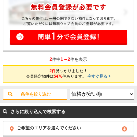
2
1～2
件中
件を表示
2件
見つかりました！
会員限定物件は
5476
件あります。
今すぐ見る
条件を絞り込む
さらに絞り込んで検索する
ご希望のエリアを選んでください