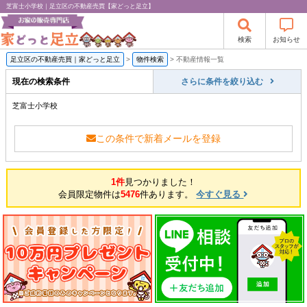
芝富士小学校｜足立区の不動産売買【家どっと足立】
検索
お知らせ
足立区の不動産売買｜家どっと足立
>
物件検索
>
不動産情報一覧
現在の検索条件
さらに条件を絞り込む
芝富士小学校
この条件で新着メールを登録
1件
見つかりました！
会員限定物件は
5476
件あります。
今すぐ見る