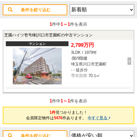
条件を絞り込む
1
1～1
件中
件を表示
芝園ハイツ壱号棟|川口市芝園町の中古マンション
マンション
2,799万円
3LDK / 1979年
-階/9階建
埼玉県川口市芝園町
- - 徒歩分
専有面積
70.1㎡
1
1～1
件中
件を表示
1件
見つかりました！
会員限定物件は
5476
件あります。
今すぐ見る
条件を絞り込む