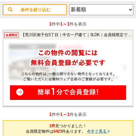
条件を絞り込む
1
1～1
件中
件を表示
【荒川区南千住5丁目｜中古一戸建て｜3LDK｜会員様限定で公開中！】
会員限定
1
1～1
件中
件を表示
1件
見つかりました！
会員限定物件は
6423
件あります。
今すぐ見る