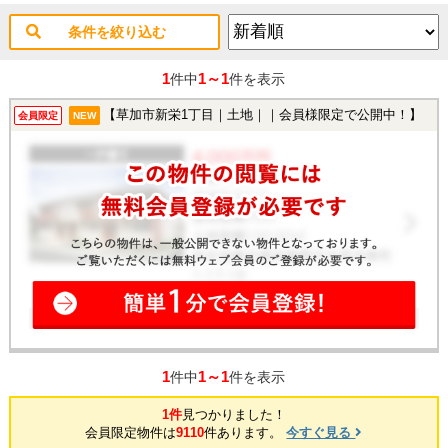
条件を絞り込む
1
1～1
件中
件を表示
【草加市新栄1丁目｜土地｜｜会員様限定で公開中！】
会員限定
NEW
1
1～1
件中
件を表示
1件
見つかりました！
会員限定物件は
9110
件あります。
今すぐ見る