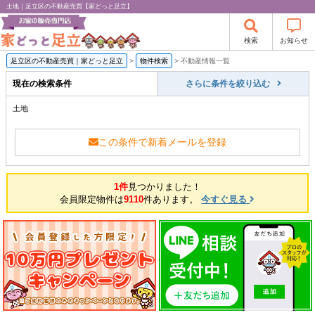
土地｜足立区の不動産売買【家どっと足立】
検索
お知らせ
足立区の不動産売買｜家どっと足立
>
物件検索
>
不動産情報一覧
現在の検索条件
さらに条件を絞り込む
土地
この条件で新着メールを登録
1件
見つかりました！
会員限定物件は
9110
件あります。
今すぐ見る