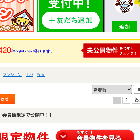
420
件の中から探せます。
マンション
土地
投資
1
2
次
｜会員様限定で公開中！】