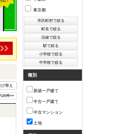
東京都
種別
新築一戸建て
の20件>>
中古一戸建て
中古マンション
土地