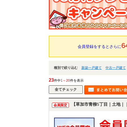
6
会員登録をするとさらに
種別で絞り込む
新築一戸建て
中古一戸建て
23
件中
1～20
件を表示
【草加市青柳5丁目｜土地｜
会員限定