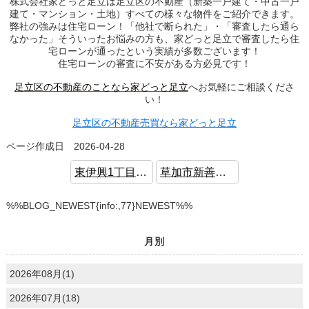
株式会社家どっと足立は足立区の不動産（新築一戸建て・中古一戸
建て・マンション・土地）すべての様々な物件をご紹介できます。
弊社の強みは住宅ローン！「他社で断られた」・「審査したら通ら
なかった」そういったお悩みの方も、家どっと足立で審査したら住
宅ローンが通ったという実績が多数ございます！
住宅ローンの審査に不安がある方必見です！
足立区の不動産のことなら家どっと足立
へお気軽にご相談くださ
い！
足立区の不動産売買なら家どっと足立
ページ作成日 2026-04-28
東伊興1丁目 中古戸建 吹き抜け 都市ガス
草加市新善町 中古戸建 6LDK 収納豊富
%%BLOG_NEWEST{info:,77}NEWEST%%
月別
2026年08月(1)
2026年07月(18)