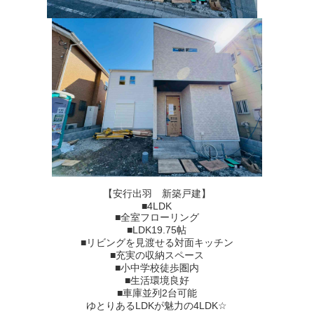
【安行出羽 新築戸建】
■4LDK
■全室フローリング
■LDK19.75帖
■リビングを見渡せる対面キッチン
■充実の収納スペース
■小中学校徒歩圏内
■生活環境良好
■車庫並列2台可能
ゆとりあるLDKが魅力の4LDK☆