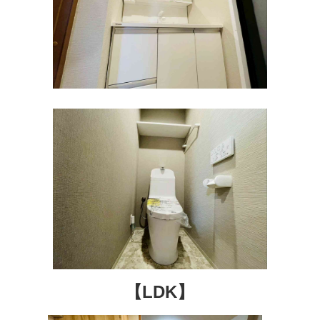
【LDK】