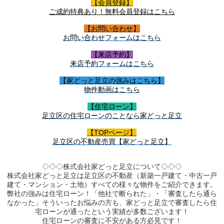
【会員登録】
ご成約特典あり！無料会員登録はこちら
【お問い合わせ】
お問い合わせフォームはこちら
【来店予約】
来店予約フォームはこちら
【家どっと足立の強みはこちら】
物件動画はこちら
【住宅ローン】
足立区の住宅ローンのことなら家どっと足立
【TOPページ】
足立区の不動産売買【家どっと足立】
◇◇◇株式会社家どっと足立について◇◇◇
株式会社家どっと足立は足立区の不動産（新築一戸建て・中古一戸
建て・マンション・土地）すべての様々な物件をご紹介できます。
弊社の強みは住宅ローン！「他社で断られた」・「審査したら通ら
なかった」そういったお悩みの方も、家どっと足立で審査したら住
宅ローンが通ったという実績が多数ございます！
住宅ローンの審査に不安がある方必見です！