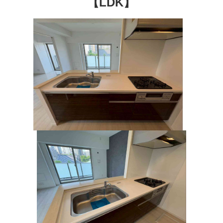
【LDK】