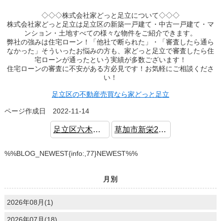
◇◇◇株式会社家どっと足立について◇◇◇
株式会社家どっと足立は足立区の新築一戸建て・中古一戸建て・マ
ンション・土地すべての様々な物件をご紹介できます。
弊社の強みは住宅ローン！「他社で断られた」・「審査したら通ら
なかった」そういったお悩みの方も、家どっと足立で審査したら住
宅ローンが通ったという実績が多数ございます！
住宅ローンの審査に不安がある方必見です！お気軽にご相談くださ
い！
足立区の不動産売買なら家どっと足立
ページ作成日 2022-11-14
足立区六木 新築戸建 都心部へアクセス良好 ワイドバルコニー
草加市新栄2 新築戸建 住環境良好 駐車場並列2台可
%%BLOG_NEWEST{info:,77}NEWEST%%
月別
2026年08月(1)
2026年07月(18)