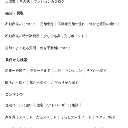
三郷市
その他
マンションカタログ
売却・買取
不動産売却について
売却査定
不動産売却の流れ
仲介と買取の違い
不動産売却時の諸費用
少しでも高く売るポイント
売却：よくある質問
仲介手数料について
条件から検索
新築一戸建て
中古一戸建て
土地
マンション
学区から探す
町名から探す
駅から探す
こだわりから探す
コンテンツ
住宅ローンに強い
住宅FPアドバイザーに相談
家を買うメリット・売るメリット
くらしの未来ノート
スタッフ紹介