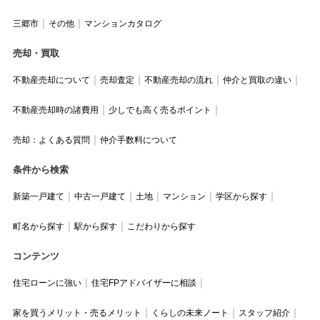
三郷市
その他
マンションカタログ
売却・買取
不動産売却について
売却査定
不動産売却の流れ
仲介と買取の違い
不動産売却時の諸費用
少しでも高く売るポイント
売却：よくある質問
仲介手数料について
条件から検索
新築一戸建て
中古一戸建て
土地
マンション
学区から探す
町名から探す
駅から探す
こだわりから探す
コンテンツ
住宅ローンに強い
住宅FPアドバイザーに相談
家を買うメリット・売るメリット
くらしの未来ノート
スタッフ紹介