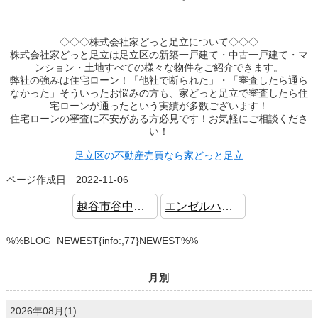
◇◇◇株式会社家どっと足立について◇◇◇
株式会社家どっと足立は足立区の新築一戸建て・中古一戸建て・マ
ンション・土地すべての様々な物件をご紹介できます。
弊社の強みは住宅ローン！「他社で断られた」・「審査したら通ら
なかった」そういったお悩みの方も、家どっと足立で審査したら住
宅ローンが通ったという実績が多数ございます！
住宅ローンの審査に不安がある方必見です！お気軽にご相談くださ
い！
足立区の不動産売買なら家どっと足立
ページ作成日 2022-11-06
越谷市谷中町 中古戸建 住環境良好 駐車2台可
エンゼルハイム鹿浜第10 中古マンション フルリノベーション済
%%BLOG_NEWEST{info:,77}NEWEST%%
月別
2026年08月(1)