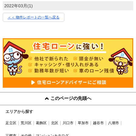
2022年03月(1)
＜＜ 物件レポートの一覧へ戻る
このページの先頭へ
エリアから探す
足立区
荒川区
葛飾区
北区
川口市
草加市
越谷市
八潮市
三郷市
その他
マンションカタログ