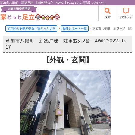
草加市八幡町 新築戸建 駐車並列2台 4WIC【2022-10-17更新】お知らせ |
検索
お知らせ
足立区の不動産売買｜家どっと足立
>
物件レポート一覧
>
草加市八幡町 新築戸建 駐車並
草加市八幡町 新築戸建 駐車並列2台 4WIC
2022-10-
17
【外観・玄関】