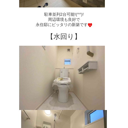
駐車並列2台可能!(^^)!
周辺環境も良好で
永住邸にピッタリの新築です
【水回り】