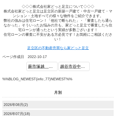
◇◇◇株式会社家どっと足立について◇◇◇
株式会社家どっと足立は足立区の新築一戸建て・中古一戸建て・マ
ンション・土地すべての様々な物件をご紹介できます。
弊社の強みは住宅ローン！「他社で断られた」・「審査したら通ら
なかった」そういったお悩みの方も、家どっと足立で審査したら住
宅ローンが通ったという実績が多数ございます！
住宅ローンの審査に不安がある方必見です！お気軽にご相談くださ
い！
足立区の不動産売買なら家どっと足立
ページ作成日 2022-10-17
蕨市塚越 新築戸建 WIC 広々LDK
越谷市谷中町4丁目 中古戸建 リフォーム済 住環境良好
%%BLOG_NEWEST{info:,77}NEWEST%%
月別
2026年08月(2)
2026年07月(18)