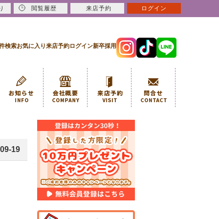
り
閲覧履歴
来店予約
ログイン
件検索
お気に入り
来店予約
ログイン
新卒採用
09-19