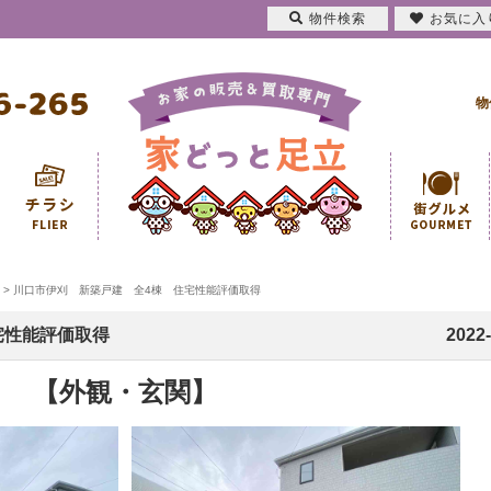
物件検索
お気に入
物
>
川口市伊刈 新築戸建 全4棟 住宅性能評価取得
宅性能評価取得
2022-
【外観・玄関】