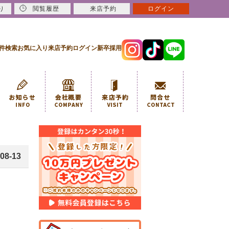
り
閲覧履歴
来店予約
ログイン
件検索
お気に入り
来店予約
ログイン
新卒採用
08-13