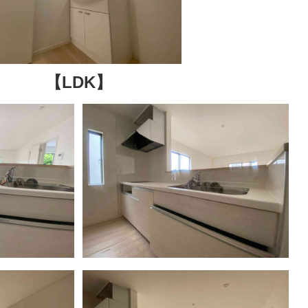
【LDK】