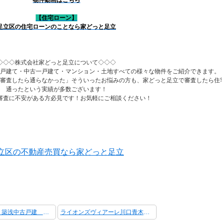
物件動画はこちら
【住宅ローン】
足立区の住宅ローンのことなら家どっと足立
◇◇◇株式会社家どっと足立について◇◇◇
戸建て・中古一戸建て・マンション・土地すべての様々な物件をご紹介できます。
審査したら通らなかった」そういったお悩みの方も、家どっと足立で審査したら住
通ったという実績が多数ございます！
審査に不安がある方必見です！お気軽にご相談ください！
立区の不動産売買なら家どっと足立
荒川区南千住 築浅中古戸建 南千住駅徒歩8分
ライオンズヴィアーレ川口青木町公園 中古マンション 公園至近