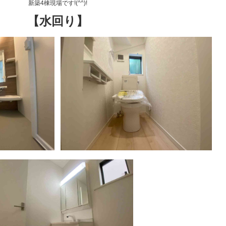
新築4棟現場です!(^^)!
【水回り】