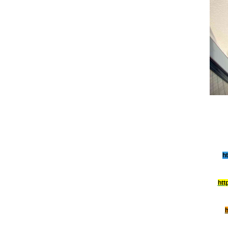
h
htt
h