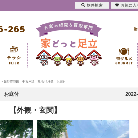
物件検索
お気に入
物
>
越谷市花田 中古戸建 敷地44坪超 お庭付
 お庭付
2022-
【外観・玄関】