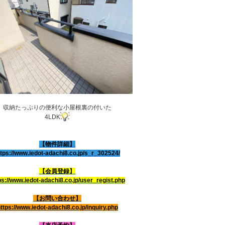
収納たっぷりの便利な小屋根裏の付いた
4LDK
【物件詳細】
ttps://www.iedot-adachi8.co.jp/s_r_302524/
【会員登録】
ps://www.iedot-adachi8.co.jp/user_regist.php
【お問い合わせ】
ttps://www.iedot-adachi8.co.jp/inquiry.php