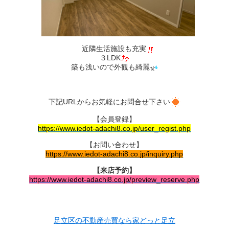
近隣生活施設も充実
３LDK
築も浅いので外観も綺麗
下記URLからお気軽にお問合せ下さい
【会員登録】
https://www.iedot-adachi8.co.jp/user_regist.php
【お問い合わせ】
https://www.iedot-adachi8.co.jp/inquiry.php
【来店予約】
https://www.iedot-adachi8.co.jp/preview_reserve.php
足立区の不動産売買なら家どっと足立